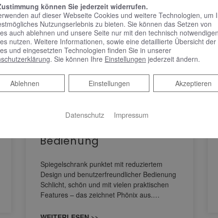
Zustimmung können Sie jederzeit widerrufen.
erwenden auf dieser Webseite Cookies und weitere Technologien, um 
estmögliches Nutzungserlebnis zu bieten. Sie können das Setzen von
es auch ablehnen und unsere Seite nur mit den technisch notwendige
es nutzen. Weitere Informationen, sowie eine detaillierte Übersicht der
es und eingesetzten Technologien finden Sie in unserer
schutzerklärung
. Sie können Ihre
Einstellungen
jederzeit ändern.
Ablehnen
Ablehnen
Einstellungen
Akzeptieren
KEUCO PHÖNIX –
Spiegelschrank punktet
Datenschutz
Impressum
mit reduziertem Design
und benutzerfreundlicher
Bedienung
Spiegelschrank punktet mit reduziertem
Design und benutzerfreundlicher Bedienung
Schlicht, schön und mit vielen praktischen
Features – das zeichnet Phönix aus.…
WEITERLESEN >>