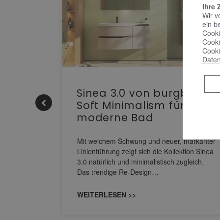
Ihre 
Wir v
ein b
Cooki
Cooki
Cooki
Daten
e |
Sinea 3.0 von burgbad:
Soft Minimalism für das
moderne Bad
nskomfort
s
Mit weichem Schwung und neuer, markanter
M NEO
Linienführung zeigt sich die Kollektion Sinea
owohl zum
3.0 natürlich und minimalistisch zugleich.
Das trendige Re-Design…
WEITERLESEN >>