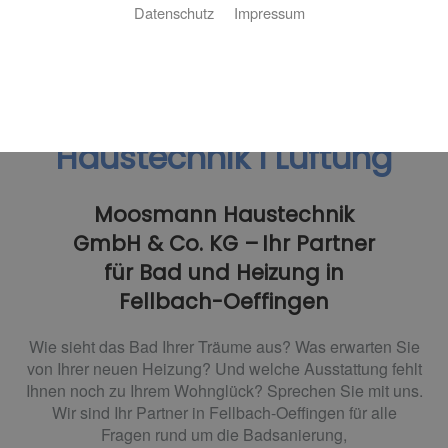
Datenschutz
Impressum
Bad I Heizung I
Haustechnik I Lüftung
Moosmann Haustechnik
GmbH & Co. KG – Ihr Partner
für Bad und Heizung in
Fellbach-Oeffingen
Wie sieht das
Bad
Ihrer Träume aus? Was erwarten Sie
von Ihrer neuen
Heizung
? Und welche Ausstattung fehlt
Ihnen noch zu Ihrem Wohnglück?
Sprechen Sie mit uns.
Wir sind Ihr Partner
in Fellbach-Oeffingen
für
alle
Fragen rund um die
Badsanierung,