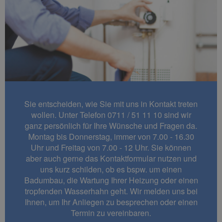
Sie entscheiden, wie Sie mit uns in Kontakt treten
wollen. Unter Telefon 0711 / 51 11 10 sind wir
ganz persönlich für Ihre Wünsche und Fragen da.
Montag bis Donnerstag, immer von 7.00 - 16.30
Uhr und Freitag von 7.00 - 12 Uhr. Sie können
aber auch gerne das Kontaktformular nutzen und
uns kurz schilden, ob es bspw. um einen
Badumbau, die Wartung Ihrer Heizung oder einen
tropfenden Wasserhahn geht. Wir melden uns bei
Ihnen, um Ihr Anliegen zu besprechen oder einen
Termin zu vereinbaren.